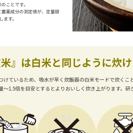
米のことです。
て農薬成分の測定値が、定量限
します。
玄米』は
白米と同じ
ように炊け
つけているため、吸水が早く炊飯器の白米モードで炊くことが
量～1.5倍を目安とするとよりおいしく炊き上がります。研