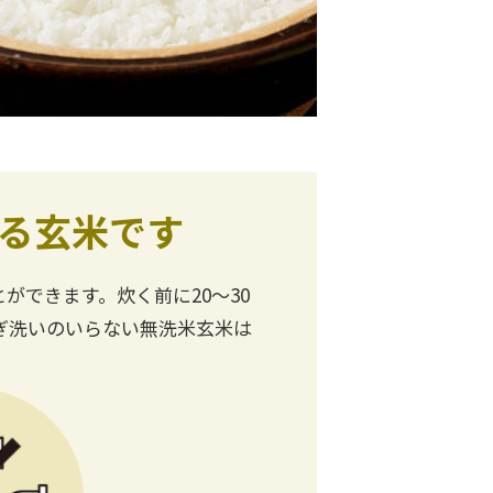
る玄米です
できます。炊く前に20〜30
ぎ洗いのいらない無洗米玄米は