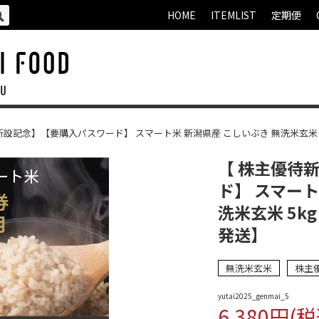
HOME
ITEMLIST
定期便
新設記念】【要購入パスワード】 スマート米 新潟県産 こしいぶき 無洗米玄米 
【 株主優待
ド】 スマート
洗米玄米 5k
発送】
無洗米玄米
株主
yutai2025_genmai_5
6,380円(税