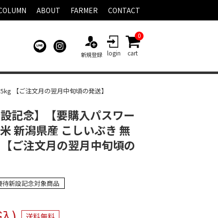
COLUMN
ABOUT
FARMER
CONTACT
0
login
cart
新規登録
5kg 【ご注文月の翌月中旬頃の発送】
新設記念】【要購入パスワー
米 新潟県産 こしいぶき 無
g 【ご注文月の翌月中旬頃の
優待新設記念対象商品
込)
送料無料