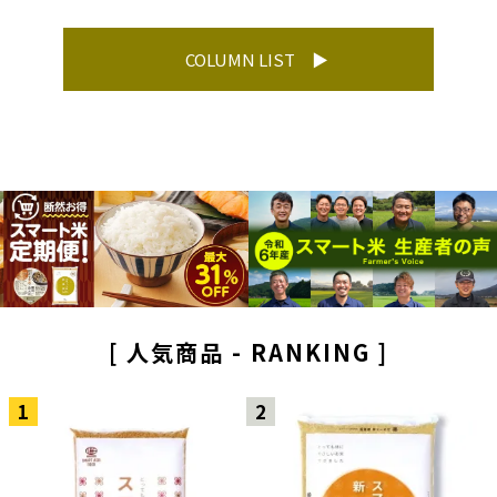
COLUMN LIST
[ 人気商品 - RANKING ]
1
2