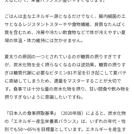
ごはんは主なエネルギー源となるだけでなく、腸内細菌のエ
サとなるレジスタントスターチや食物繊維、良質なたんぱく
質を含むため、冷房や冷たい飲食物などで体が冷えやすい夏
場の体温・体力維持には欠かせません。
夏太りの原因の一つとされているのが糖質の摂りすぎです
が、炭水化物を全く摂らなくなるのは逆効果。糖質の摂りす
ぎは糖質代謝に必要なビタミンB1不足を引き起こして夏バテ
に直結してしまうため、適量をマスターすることが大切で
す。食事では十分な量の炭水化物を摂り、甘い間食や飲み物を
摂りすぎないように意識したいですね。
『日本人の食事摂取基準』（2020年版）によると、炭水化物
の「エネルギー産生栄養素バランス」は、いずれの年代・性
別でも50～65％を目標量としています。エネルギーを産生す