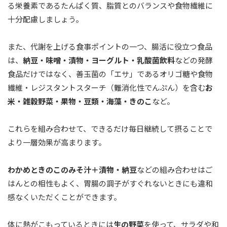
る栄養素であるたんぱく質、脂質とのバランスや食物繊維に
十分配慮しましょう。
また、代謝を上げる食事ポイントの一つ、腸活に役立つ食品
は、
納豆・味噌・漬物・ヨーグルト・乳酸菌飲料
などの発酵
食品だけではなく、善玉菌の「エサ」であるオリゴ糖や食物
繊維・レジスタントスターチ（難消化性でんぷん）を含む
お
米・雑穀野菜・果物・豆類・海藻・きのこ
など。
これらを組み合わせて、できるだけ毎日継続して摂ることで
より一層効果が高まります。
わかめときのこのみそ汁＋漬物・納豆
などの組み合わせはご
はんとの相性もよく、胃腸の調子がすぐれないときにも違和
感なくいただくことができます。
体に熱がこもっているときには
生の野菜
を使って、サラダや和