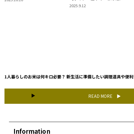
うこそ」第10回】
2025.9.12
1人暮らしのお米は何キロ必要？ 新生活に準備したい調理道具や便利
READ MORE
Information