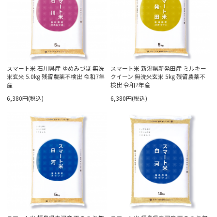
スマート米 石川県産 ゆめみづほ 無洗
スマート米 新潟県新発田産 ミルキー
米玄米 5.0kg 残留農薬不検出 令和7年
クイーン 無洗米玄米 5kg 残留農薬不
産
検出 令和7年産
6,380円(税込)
6,380円(税込)