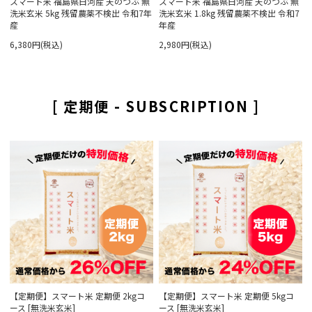
スマート米 福島県白河産 天のつぶ 無
スマート米 福島県白河産 天のつぶ 無
洗米玄米 5kg 残留農薬不検出 令和7年
洗米玄米 1.8kg 残留農薬不検出 令和7
産
年産
6,380円(税込)
2,980円(税込)
[ 定期便 - SUBSCRIPTION ]
【定期便】スマート米 定期便 2kgコ
【定期便】スマート米 定期便 5kgコ
ース [無洗米玄米]
ース [無洗米玄米]