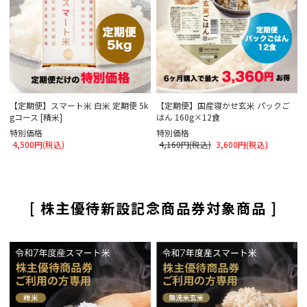
【定期便】スマート米 白米 定期便 5k
【定期便】国産寝かせ玄米 パックご
gコース [精米]
はん 160g×12食
特別価格
特別価格
4,500円(税込)
4,160円(税込)
3,600円(税込)
[ 株主優待新設記念商品券対象商品 ]