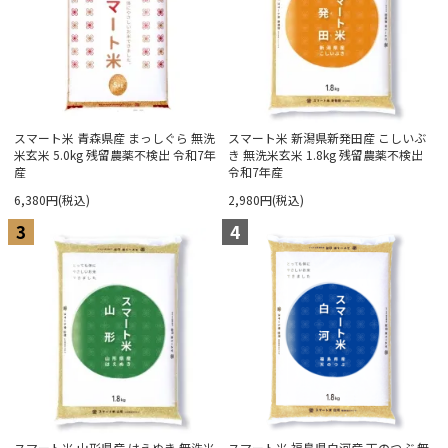
スマート米 青森県産 まっしぐら 無洗
スマート米 新潟県新発田産 こしいぶ
米玄米 5.0kg 残留農薬不検出 令和7年
き 無洗米玄米 1.8kg 残留農薬不検出
産
令和7年産
6,380円(税込)
2,980円(税込)
3
4
スマート米 山形県産 はえぬき 無洗米
スマート米 福島県白河産 天のつぶ 無