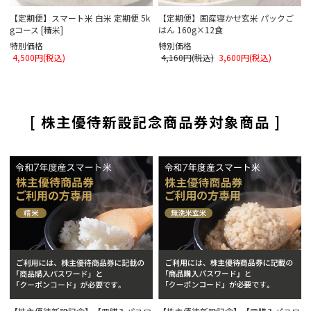
【定期便】スマート米 白米 定期便 5k
【定期便】国産寝かせ玄米 パックご
gコース [精米]
はん 160g×12食
特別価格
特別価格
4,500円(税込)
4,160円(税込)
3,600円(税込)
[ 株主優待新設記念商品券対象商品 ]