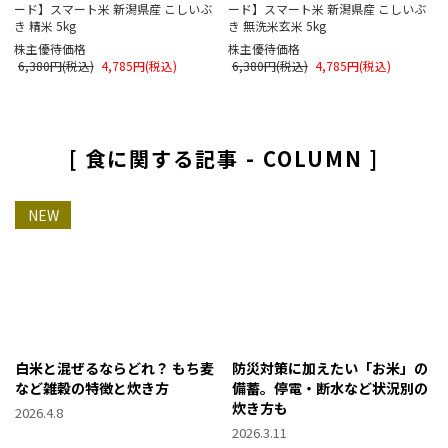
ード】スマート米 新潟県産 こしいぶ
ード】スマート米 新潟県産 こしいぶ
き 精米 5kg
き 無洗米玄米 5kg
株主優待価格
株主優待価格
6,380円(税込)
4,785円(税込)
6,380円(税込)
4,785円(税込)
[ 食に関する記事 - COLUMN ]
NEW
白米と混ぜるならどれ？ もち麦
防災対策に加えたい「お米」の
など雑穀の特徴と炊き方
備蓄。停電・断水など状況別の
炊き方も
2026.4.8
2026.3.11