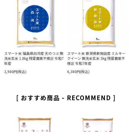
スマート米 福島県白河産 天のつぶ 無
スマート米 新潟県新発田産 ミルキー
洗米玄米 1.8kg 残留農薬不検出 令和7
クイーン 無洗米玄米 5kg 残留農薬不
年産
検出 令和7年産
2,980円(税込)
6,380円(税込)
[ おすすめ商品 - RECOMMEND ]