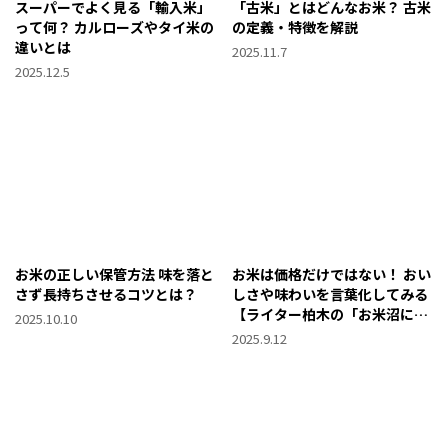
スーパーでよく見る「輸入米」
「古米」とはどんなお米？ 古米
って何？ カルローズやタイ米の
の定義・特徴を解説
違いとは
2025.11.7
2025.12.5
お米の正しい保管方法 味を落と
お米は価格だけではない！ おい
さず長持ちさせるコツとは？
しさや味わいを言葉化してみる
【ライター柏木の「お米沼によ
2025.10.10
うこそ」第10回】
2025.9.12