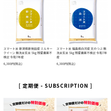
スマート米 新潟県新発田産 ミルキー
スマート米 福島県白河産 天のつぶ 無
クイーン 無洗米玄米 5kg 残留農薬不
洗米玄米 5kg 残留農薬不検出 令和7年
検出 令和7年産
産
6,380円(税込)
6,380円(税込)
[ 定期便 - SUBSCRIPTION ]