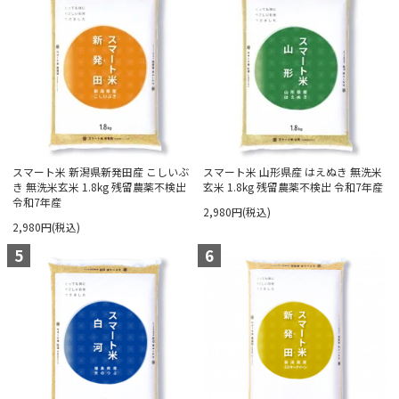
スマート米 新潟県新発田産 こしいぶ
スマート米 山形県産 はえぬき 無洗米
き 無洗米玄米 1.8kg 残留農薬不検出
玄米 1.8kg 残留農薬不検出 令和7年産
令和7年産
2,980円(税込)
2,980円(税込)
5
6