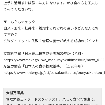
上手に活用すれば強い味方になります。ぜひ食べ方を工夫し
てみてくださいね。
▼こちらもチェック
白米・玄米・胚芽米・雑穀米それぞれの違いやどんな人にお
すすめ？
玄米ダイエットに失敗？管理栄養士が教える成功のポイント
文部科学省「日本食品標準成分表2020年版（八訂）」
https://www.mext.go.jp/a_menu/syokuhinseibun/mext_0111
厚生労働省「日本人の食事摂取基準」（2020年版）
https://www.mhlw.go.jp/stf/seisakunitsuite/bunya/kenkou_i
大槻万須美
管理栄養士・フードスタイリスト。楽しく食べて健康に。