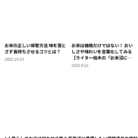
お米の正しい保管方法 味を落と
お米は価格だけではない！ おい
さず長持ちさせるコツとは？
しさや味わいを言葉化してみる
【ライター柏木の「お米沼によ
2025.10.10
うこそ」第10回】
2025.9.12