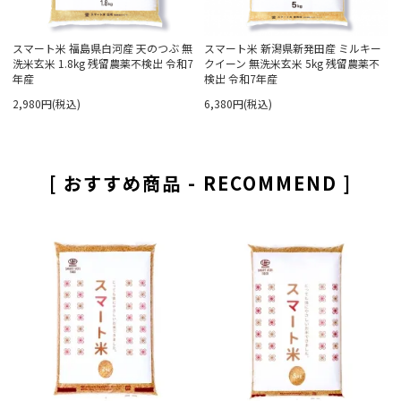
スマート米 福島県白河産 天のつぶ 無
スマート米 新潟県新発田産 ミルキー
洗米玄米 1.8kg 残留農薬不検出 令和7
クイーン 無洗米玄米 5kg 残留農薬不
年産
検出 令和7年産
2,980円(税込)
6,380円(税込)
[ おすすめ商品 - RECOMMEND ]