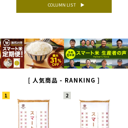
COLUMN LIST
[ 人気商品 - RANKING ]
1
2