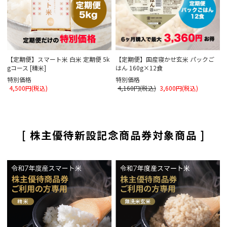
【定期便】スマート米 白米 定期便 5k
【定期便】国産寝かせ玄米 パックご
gコース [精米]
はん 160g×12食
特別価格
特別価格
4,500円(税込)
4,160円(税込)
3,600円(税込)
[ 株主優待新設記念商品券対象商品 ]