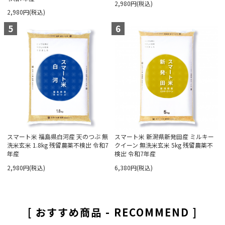
2,980円(税込)
2,980円(税込)
5
6
スマート米 福島県白河産 天のつぶ 無
スマート米 新潟県新発田産 ミルキー
洗米玄米 1.8kg 残留農薬不検出 令和7
クイーン 無洗米玄米 5kg 残留農薬不
年産
検出 令和7年産
2,980円(税込)
6,380円(税込)
[ おすすめ商品 - RECOMMEND ]