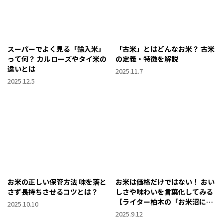
スーパーでよく見る「輸入米」
「古米」とはどんなお米？ 古米
って何？ カルローズやタイ米の
の定義・特徴を解説
違いとは
2025.11.7
2025.12.5
お米の正しい保管方法 味を落と
お米は価格だけではない！ おい
さず長持ちさせるコツとは？
しさや味わいを言葉化してみる
【ライター柏木の「お米沼によ
2025.10.10
うこそ」第10回】
2025.9.12