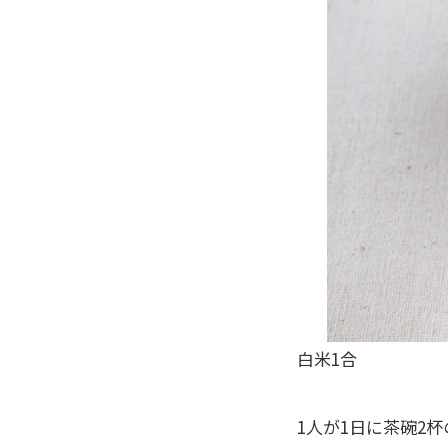
白米1合
1人が1日に茶碗2杯