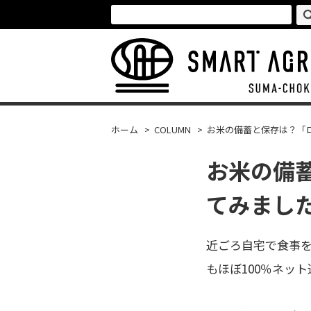
ホーム
>
COLUMN
>
お米の備蓄と保存は？「
お米の備
てみまし
近ごろ自宅で食事
もほぼ100％ネッ